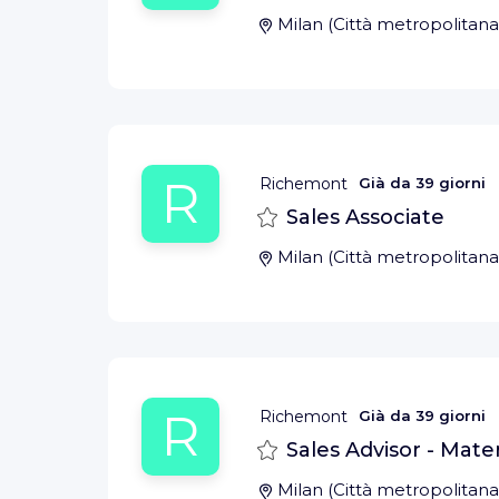
Milan
(
Città metropolitana
R
Richemont
Già da
39 giorni
Salva
Sales Associate
Milan
(
Città metropolitana
R
Richemont
Già da
39 giorni
Salva
Sales Advisor - Mate
Milan
(
Città metropolitana