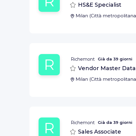
R
Salva
HS&E Specialist
Milan
(
Città metropolitana
R
Richemont
Già da
39 giorni
Salva
Vendor Master Data 
Milan
(
Città metropolitana
R
Richemont
Già da
39 giorni
Salva
Sales Associate