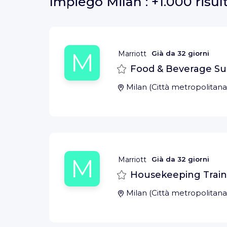
Impiego
Milan :
+1.000 risul
M
Marriott
Già da
32 giorni
Salva
Food & Beverage Sup
Milan
(
Città metropolitana
M
Marriott
Già da
32 giorni
Salva
Housekeeping Traine
Milan
(
Città metropolitana