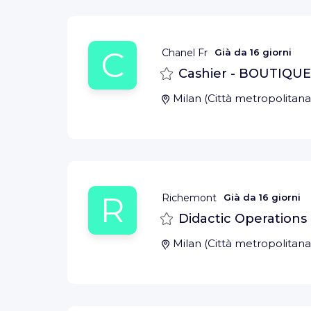
C
Chanel Fr
Già da
16 giorni
Salva
Cashier - BOUTIQ
Milan
(
Città metropolitana
R
Richemont
Già da
16 giorni
Salva
Didactic Operations
Milan
(
Città metropolitana