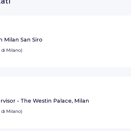
tati
n Milan San Siro
 di Milano
)
isor - The Westin Palace, Milan
 di Milano
)