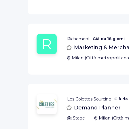
R
Richemont
Già da
18 giorni
Salva
Marketing & Merchan
Milan
(
Città metropolitana
Les Colettes Sourcing
Già da
Salva
Demand Planner
Milan
(
Città m
Stage