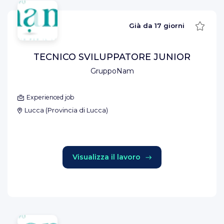
Salva
Già da
17 giorni
TECNICO SVILUPPATORE JUNIOR
GruppoNam
Experienced job
Lucca
(
Provincia di Lucca
)
Visualizza il lavoro