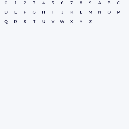
0
1
2
3
4
5
6
7
8
9
A
B
C
D
E
F
G
H
I
J
K
L
M
N
O
P
Q
R
S
T
U
V
W
X
Y
Z