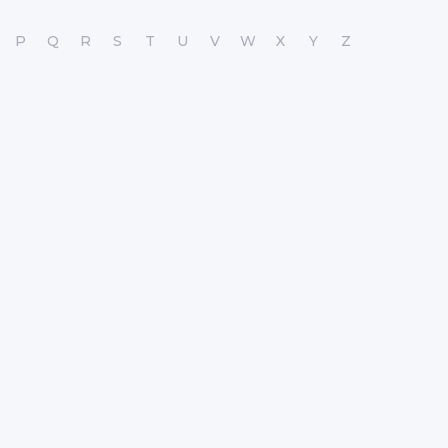
P
Q
R
S
T
U
V
W
X
Y
Z