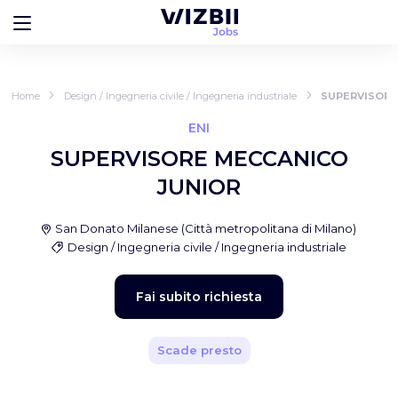
Home
Design / Ingegneria civile / Ingegneria industriale
SUPERVISORE
ENI
SUPERVISORE MECCANICO
JUNIOR
San Donato Milanese
(
Città metropolitana di Milano
)
Design / Ingegneria civile / Ingegneria industriale
Fai subito richiesta
Scade presto