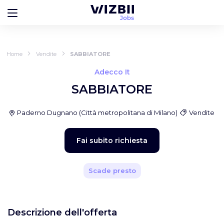
Home
Vendite
SABBIATORE
Adecco It
SABBIATORE
Paderno Dugnano
(
Città metropolitana di Milano
)
Vendite
Fai subito richiesta
Scade presto
Descrizione dell'offerta