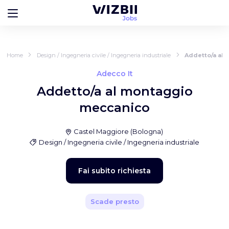
Home
Design / Ingegneria civile / Ingegneria industriale
Addetto/a al
Adecco It
Addetto/a al montaggio
meccanico
Castel Maggiore
(
Bologna
)
Design / Ingegneria civile / Ingegneria industriale
Fai subito richiesta
Scade presto