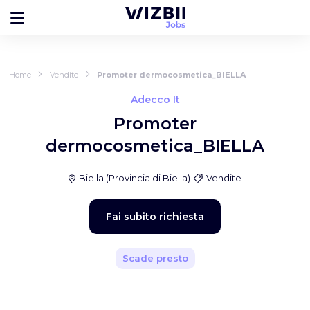
Home
Vendite
Promoter dermocosmetica_BIELLA
Adecco It
Promoter
dermocosmetica_BIELLA
Biella
(
Provincia di Biella
)
Vendite
Fai subito richiesta
Scade presto