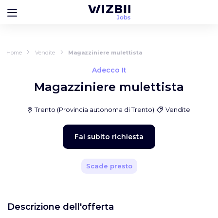
Home
Vendite
Magazziniere mulettista
Adecco It
Magazziniere mulettista
Trento
(
Provincia autonoma di Trento
)
Vendite
Fai subito richiesta
Scade presto
Descrizione dell'offerta