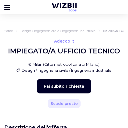
Home
Design / Ingegneria civile / Ingegneria industriale
IMPIEGATO/A 
Adecco It
IMPIEGATO/A UFFICIO TECNICO
Milan
(
Città metropolitana di Milano
)
Design / Ingegneria civile / Ingegneria industriale
Fai subito richiesta
Scade presto
Descrizione dell'offerta