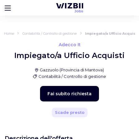
Home
Contabilità / Controllo di gestione
Impiegato/a Ufficio Acquisti
Adecco It
Impiegato/a Ufficio Acquisti
Gazzuolo
(
Provincia di Mantova
)
Contabilità / Controllo di gestione
Fai subito richiesta
Scade presto
Descrizione dell'offerta