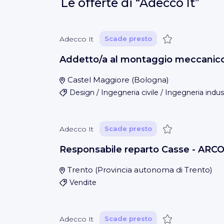
Le offerte di
“Adecco It”
Salva
Adecco It
Scade presto
Addetto/a al montaggio meccanic
Castel Maggiore
(
Bologna
)
Design / Ingegneria civile / Ingegneria indus
Salva
Adecco It
Scade presto
Responsabile reparto Casse - ARC
Trento
(
Provincia autonoma di Trento
)
Vendite
Salva
Adecco It
Scade presto