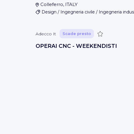
Colleferro, ITALY
Design / Ingegneria civile / Ingegneria indus
Salva
Adecco It
Scade presto
OPERAI CNC - WEEKENDISTI
ITALY
Vendite
Salva
Adecco It
Scade presto
Corso operatore del confezioname
prodotti alimentari
Cittadella
(
Provincia di Padova
)
Ven