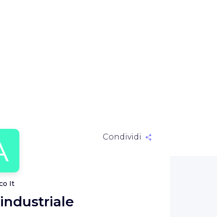
A
Condividi
o It
 industriale