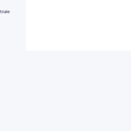
triale
nto dei
dite