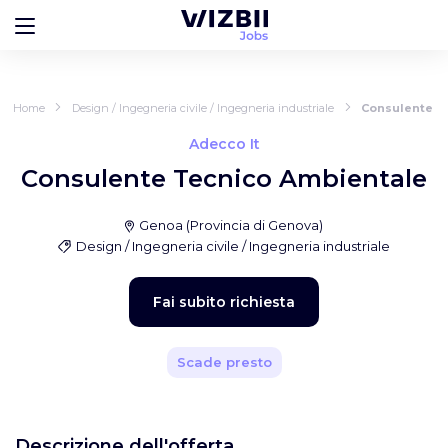
Home
Design / Ingegneria civile / Ingegneria industriale
Consulente T
Adecco It
Consulente Tecnico Ambientale
Genoa
(
Provincia di Genova
)
Design / Ingegneria civile / Ingegneria industriale
Fai subito richiesta
Scade presto
Descrizione dell'offerta