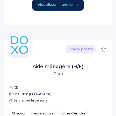
Visualizza il lavoro
Salva
Scade presto
Aide ménagère (H/F)
Doxo
CDI
Chaudon
(
Eure-et-Loir
)
Servizi per la persona
Chaudon
eure et loire
offres d'emploi