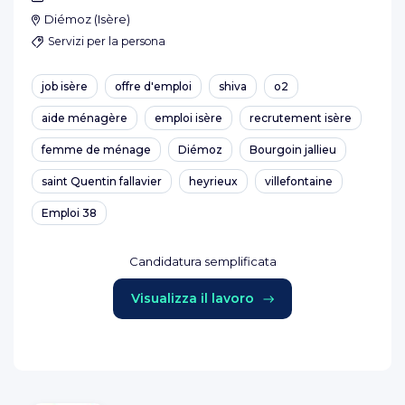
Diémoz
(
Isère
)
Servizi per la persona
job isère
offre d'emploi
shiva
o2
aide ménagère
emploi isère
recrutement isère
femme de ménage
Diémoz
Bourgoin jallieu
saint Quentin fallavier
heyrieux
villefontaine
Emploi 38
Candidatura semplificata
Visualizza il lavoro