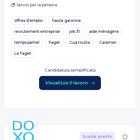
Servizi per la persona
offres d'emploi
haute garonne
recrutement entreprise
job 31
aide ménagère
temps partiel
Faget
Cuq toulza
Caraman
Le Faget
Candidatura semplificata
Visualizza il lavoro
Salva
Scade presto