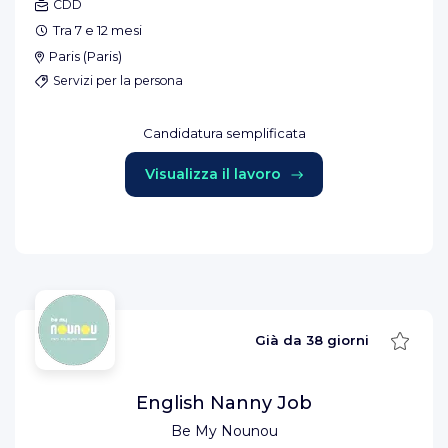
CDD
Tra 7 e 12 mesi
Paris
(
Paris
)
Servizi per la persona
Candidatura semplificata
Visualizza il lavoro
Salva
Già da
38 giorni
English Nanny Job
Be My Nounou