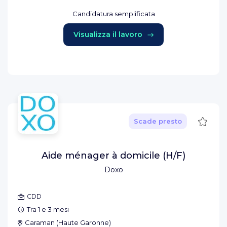
Candidatura semplificata
Visualizza il lavoro
Salva
Scade presto
Aide ménager à domicile (H/F)
Doxo
CDD
Tra 1 e 3 mesi
Caraman
(
Haute Garonne
)