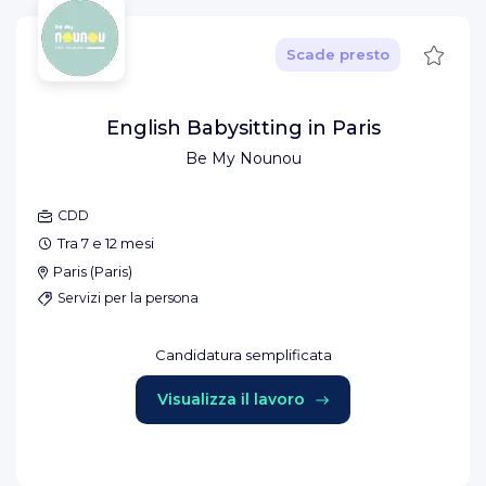
Salva
Scade presto
English Babysitting in Paris
Be My Nounou
CDD
Tra 7 e 12 mesi
Paris
(
Paris
)
Servizi per la persona
Candidatura semplificata
Visualizza il lavoro