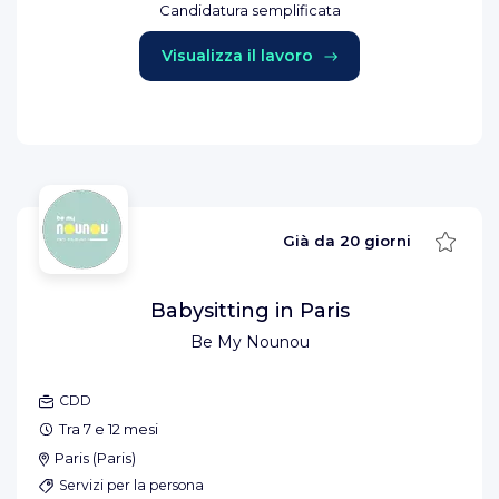
Candidatura semplificata
Visualizza il lavoro
Salva
Già da
20 giorni
Babysitting in Paris
Be My Nounou
CDD
Tra 7 e 12 mesi
Paris
(
Paris
)
Servizi per la persona