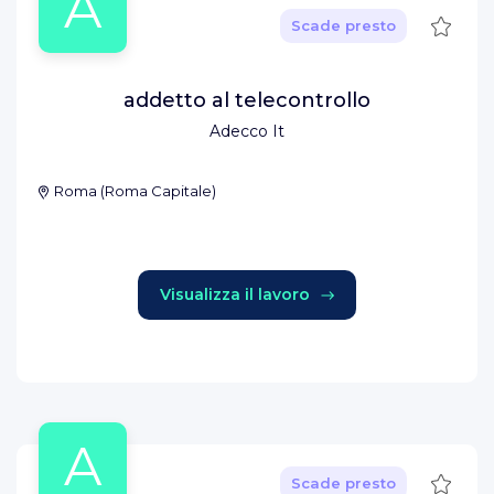
A
Salva
Scade presto
addetto al telecontrollo
Adecco It
Roma
(
Roma Capitale
)
Visualizza il lavoro
A
Salva
Scade presto