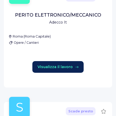
PERITO ELETTRONICO/MECCANICO
Adecco It
Roma
(
Roma Capitale
)
Opere / Cantieri
Visualizza il lavoro
S
Salva
Scade presto