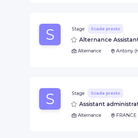
S
Stage
Scade presto
Salva
Alternance Assistant
Antony
(
Alternance
S
Stage
Scade presto
Salva
Assistant administra
FRANCE
Alternance