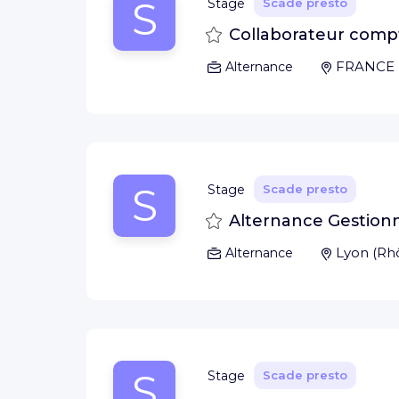
S
Stage
Scade presto
Salva
Collaborateur compt
FRANCE
Alternance
S
Stage
Scade presto
Salva
Alternance Gestion
Lyon
(
Rh
Alternance
S
Stage
Scade presto