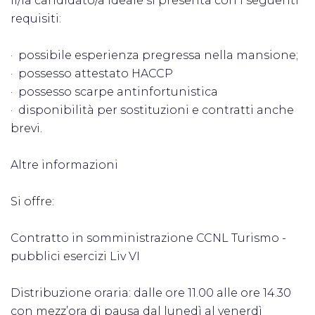
il/la candidato/a ideale si presenta con i seguenti
requisiti:
· possibile esperienza pregressa nella mansione;
· possesso attestato HACCP
· possesso scarpe antinfortunistica
· disponibilità per sostituzioni e contratti anche
brevi.
Altre informazioni
Si offre:
Contratto in somministrazione CCNL Turismo -
pubblici esercizi Liv VI
Distribuzione oraria: dalle ore 11.00 alle ore 14.30
con mezz’ora di pausa dal lunedì al venerdì