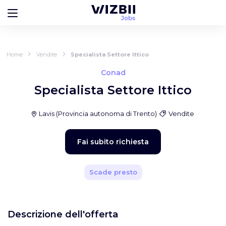
Home
Vendite
Specialista Settore Ittico
Conad
Specialista Settore Ittico
Lavis
(
Provincia autonoma di Trento
)
Vendite
Fai subito richiesta
Scade presto
Descrizione dell'offerta