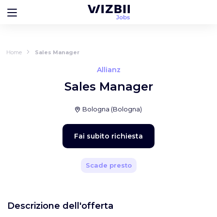
Home
Sales Manager
Allianz
Sales Manager
Bologna
(
Bologna
)
Fai subito richiesta
Scade presto
Descrizione dell'offerta